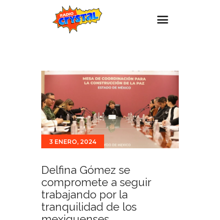
Inicio – Radio Crystal
Estaciones
Eventos
Promociones
Noticias
3 ENERO, 2024
Para ti
Contacto
Delfina Gómez se
compromete a seguir
trabajando por la
tranquilidad de los
mexiquenses