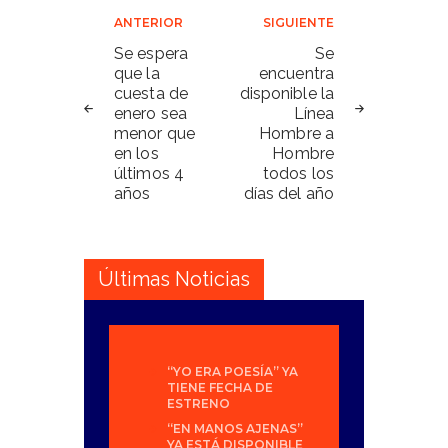
Navegación
ANTERIOR
SIGUIENTE
de
Se espera
Se
que la
encuentra
entradas
cuesta de
disponible la
enero sea
Línea
menor que
Hombre a
en los
Hombre
últimos 4
todos los
años
días del año
Últimas Noticias
“YO ERA POESÍA” YA
TIENE FECHA DE
ESTRENO
“EN MANOS AJENAS”
YA ESTÁ DISPONIBLE