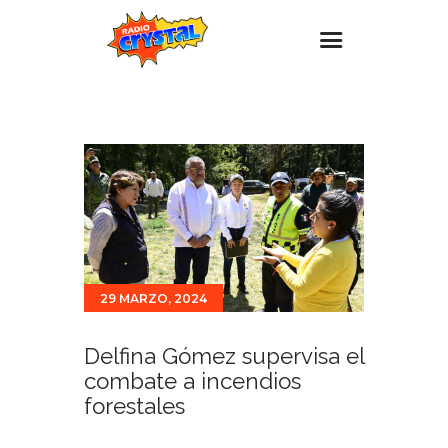
Inicio – Radio Crystal
Estaciones
Eventos
Promociones
Noticias
Para ti
29 MARZO, 2024
Contacto
Delfina Gómez supervisa el
combate a incendios
forestales