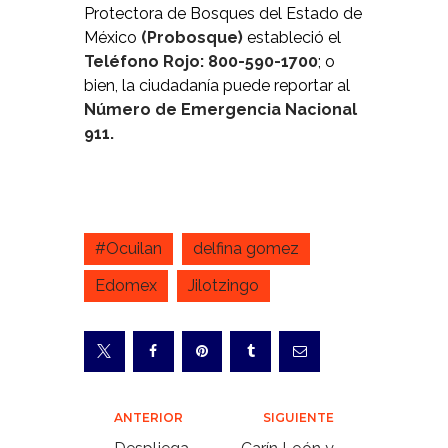
Protectora de Bosques del Estado de
México
(Probosque)
estableció el
Teléfono Rojo: 800-590-1700
; o
bien, la ciudadanía puede reportar al
Número de Emergencia Nacional
911.
#Ocuilan
delfina gomez
Edomex
Jilotzingo
Navegación
ANTERIOR
SIGUIENTE