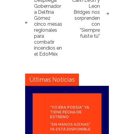
de
Despliega
Carín León y
Gobernador
Leon
entradas
a Delfina
Bridges nos
Gómez
sorprenden
cinco mesas
con
regionales
“Siempre
para
fuiste tú”
combatir
incendios en
el EdoMéx
Últimas Noticias
“YO ERA POESÍA” YA
TIENE FECHA DE
ESTRENO
“EN MANOS AJENAS”
YA ESTÁ DISPONIBLE