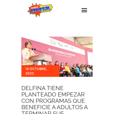
Inicio – Radio Crystal
Estaciones
Eventos
Promociones
Noticias
16 OCTUBRE,
2023
Para ti
Contacto
DELFINA TIENE
PLANTEADO EMPEZAR
CON PROGRAMAS QUE
BENEFICIE A ADULTOS A
TERMINAR SUS