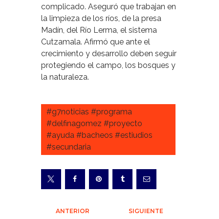
complicado. Aseguró que trabajan en
la limpieza de los ríos, de la presa
Madín, del Río Lerma, el sistema
Cutzamala. Afirmó que ante el
crecimiento y desarrollo deben seguir
protegiendo el campo, los bosques y
la naturaleza.
#g7noticias #programa
#delfinagomez #proyecto
#ayuda #bacheos #estiudios
#secundaria
Navegación
ANTERIOR
SIGUIENTE