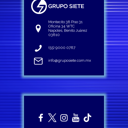
Montecito 38 Piso 31
Oficina 34 WTC
Napoles, Benito Juárez
03810
(55) 9000 0787
info@gruposiete.com.mx