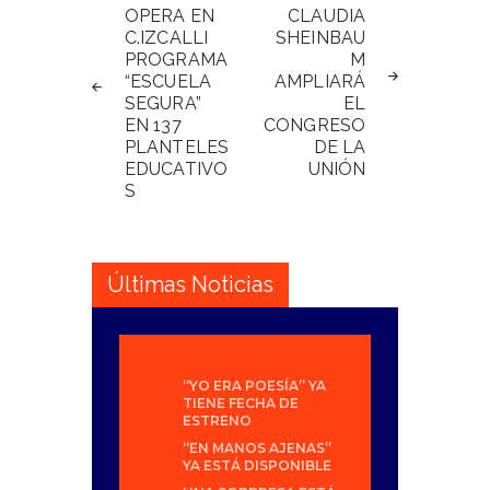
de
OPERA EN
CLAUDIA
C.IZCALLI
SHEINBAU
entradas
PROGRAMA
M
“ESCUELA
AMPLIARÁ
SEGURA”
EL
EN 137
CONGRESO
PLANTELES
DE LA
EDUCATIVO
UNIÓN
S
Últimas Noticias
“YO ERA POESÍA” YA
TIENE FECHA DE
ESTRENO
“EN MANOS AJENAS”
YA ESTÁ DISPONIBLE