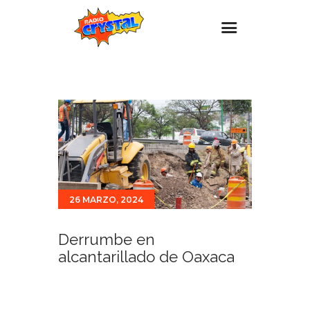
Inicio – Radio Crystal
Estaciones
Eventos
Promociones
Noticias
26 MARZO, 2024
Para ti
Contacto
Derrumbe en
alcantarillado de Oaxaca