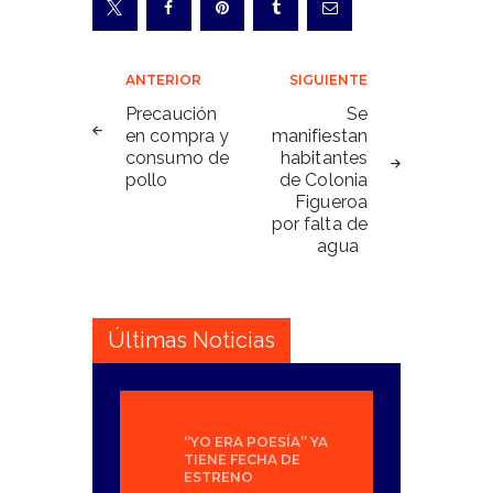
Navegación
ANTERIOR
SIGUIENTE
de
Precaución
Se
en compra y
manifiestan
entradas
consumo de
habitantes
pollo
de Colonia
Figueroa
por falta de
agua
Últimas Noticias
“YO ERA POESÍA” YA
TIENE FECHA DE
ESTRENO