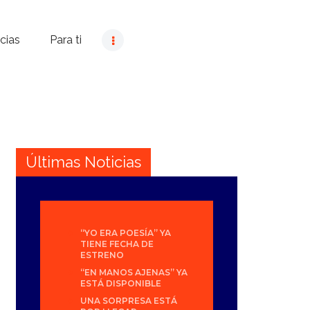
cias
Para ti
Últimas Noticias
“YO ERA POESÍA” YA
TIENE FECHA DE
ESTRENO
“EN MANOS AJENAS” YA
ESTÁ DISPONIBLE
UNA SORPRESA ESTÁ