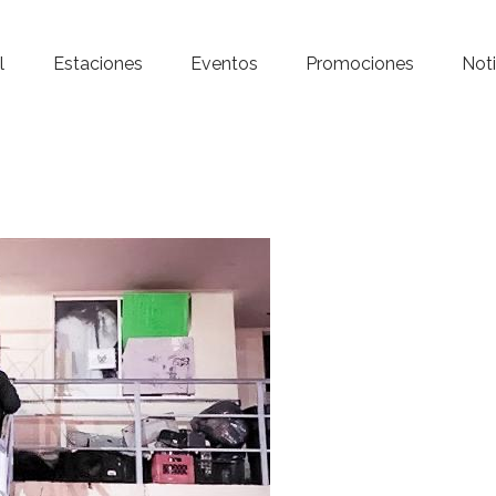
Inicio – Radio Crystal
l
Estaciones
Eventos
Promociones
Noti
Estaciones
Eventos
Promociones
Noticias
Para ti
Contacto