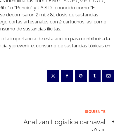
identificadas como F.M.G., A.C.P.J., V.R.J., A.G.J.,
l Rito” o “Poncio”, y J.A.S.D., conocido como “El
, se decomisaron 2 mil 481 dosis de sustancias
uego cortas artesanales con 2 cartuchos, así como
onsumo de sustancias ilícitas.
có la importancia de esta acción para contribuir a la
ncia y prevenir el consumo de sustancias tóxicas en
SIGUIENTE
Analizan Logística carnaval
2024.