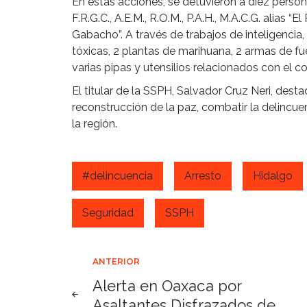
En estas acciones, se detuvieron a diez personas 
F.R.G.C., A.E.M., R.O.M., P.A.H., M.A.C.G. alias “E
Gabacho”. A través de trabajos de inteligencia
tóxicas, 2 plantas de marihuana, 2 armas de f
varias pipas y utensilios relacionados con el c
El titular de la SSPH, Salvador Cruz Neri, desta
reconstrucción de la paz, combatir la delincue
la región.
#delincuencia
Arresto
Hidalgo
Seguridad
SSPH
Navegación
ANTERIOR
Alerta en Oaxaca por
de
Asaltantes Disfrazados de