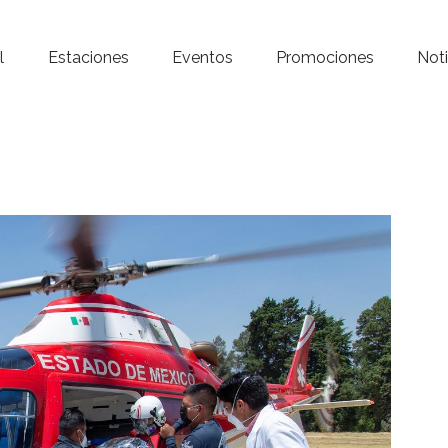
Inicio – Radio Crystal
l
Estaciones
Eventos
Promociones
Noti
Estaciones
Eventos
Promociones
Noticias
Para ti
Contacto