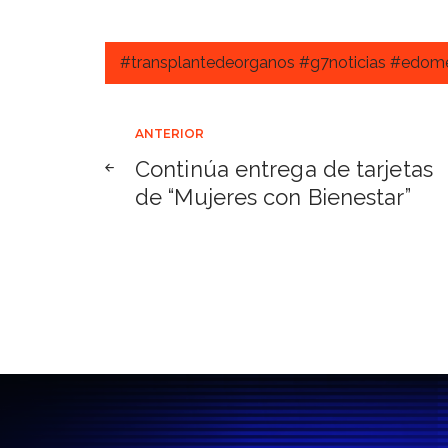
#transplantedeorganos #g7noticias #edom
Navegación
ANTERIOR
Continúa entrega de tarjetas
de
de “Mujeres con Bienestar”
entradas