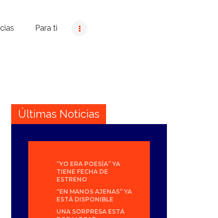
cias
Para ti
Últimas Noticias
“YO ERA POESÍA” YA
TIENE FECHA DE
ESTRENO
“EN MANOS AJENAS” YA
ESTÁ DISPONIBLE
UNA SORPRESA ESTÁ