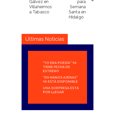
Gálvez en
para
Villahermos
Semana
a Tabasco
Santa en
Hidalgo
Últimas Noticias
“YO ERA POESÍA” YA
TIENE FECHA DE
ESTRENO
“EN MANOS AJENAS”
YA ESTÁ DISPONIBLE
UNA SORPRESA ESTÁ
POR LLEGAR