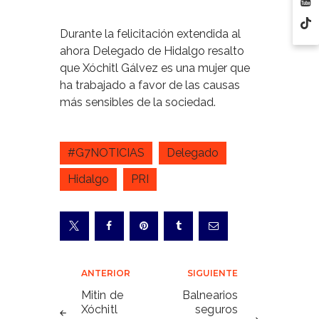
Durante la felicitación extendida al
ahora Delegado de Hidalgo resalto
que Xóchitl Gálvez es una mujer que
ha trabajado a favor de las causas
más sensibles de la sociedad.
#G7NOTICIAS
Delegado
Hidalgo
PRI
Navegación
ANTERIOR
SIGUIENTE
de
Mitin de
Balnearios
Xóchitl
seguros
entradas