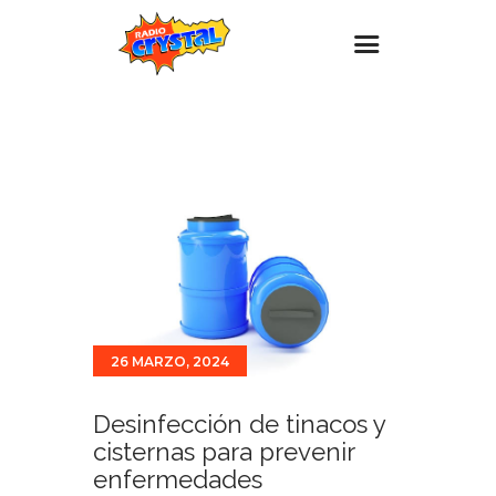
Inicio – Radio Crystal
Estaciones
Eventos
Promociones
Noticias
Para ti
26 MARZO, 2024
Contacto
Desinfección de tinacos y
cisternas para prevenir
enfermedades