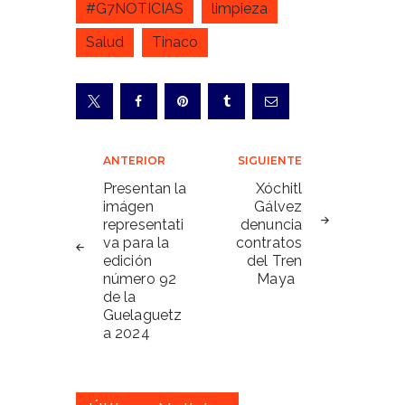
#G7NOTICIAS
limpieza
Salud
Tinaco
Navegación
ANTERIOR
SIGUIENTE
de
Presentan la
Xóchitl
imágen
Gálvez
entradas
representati
denuncia
va para la
contratos
edición
del Tren
número 92
Maya
de la
Guelaguetz
a 2024