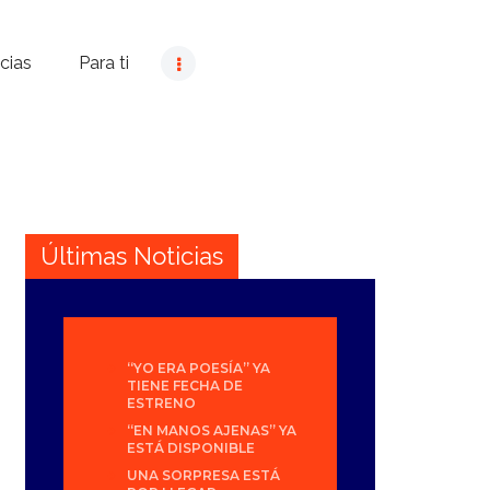
cias
Para ti
Últimas Noticias
“YO ERA POESÍA” YA
TIENE FECHA DE
ESTRENO
“EN MANOS AJENAS” YA
ESTÁ DISPONIBLE
UNA SORPRESA ESTÁ