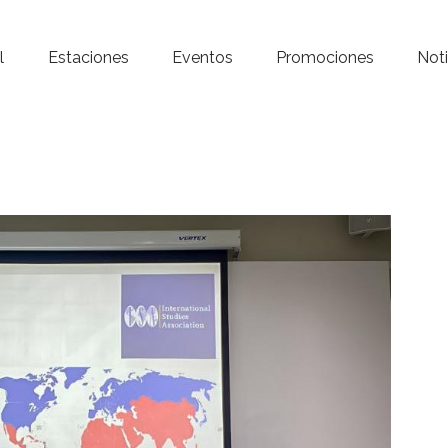
Inicio – Radio Crystal
l
Estaciones
Eventos
Promociones
Noti
Estaciones
Eventos
Promociones
Noticias
Para ti
Contacto