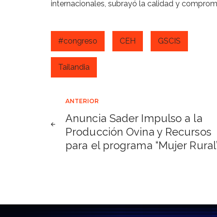
internacionales, subrayó la calidad y comprom
#congreso
CEH
GSCIS
Tailandia
Navegación
ANTERIOR
Anuncia Sader Impulso a la
de
Producción Ovina y Recursos
para el programa “Mujer Rural
entradas