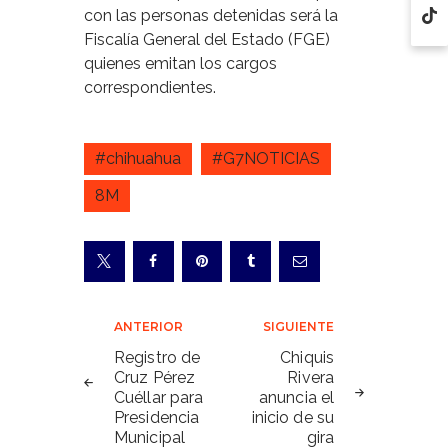
con las personas detenidas será la
Fiscalía General del Estado (FGE)
quienes emitan los cargos
correspondientes.
#chihuahua
#G7NOTICIAS
8M
Navegación
ANTERIOR
SIGUIENTE
de
Registro de
Chiquis
Cruz Pérez
Rivera
entradas
Cuéllar para
anuncia el
Presidencia
inicio de su
Municipal
gira