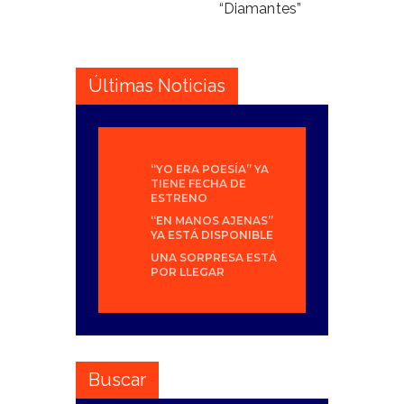
“Diamantes”
Últimas Noticias
“YO ERA POESÍA” YA
TIENE FECHA DE
ESTRENO
“EN MANOS AJENAS”
YA ESTÁ DISPONIBLE
UNA SORPRESA ESTÁ
POR LLEGAR
Buscar