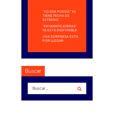
“YO ERA POESÍA” YA
TIENE FECHA DE
ESTRENO
“EN MANOS AJENAS”
YA ESTÁ DISPONIBLE
UNA SORPRESA ESTÁ
POR LLEGAR
Buscar
Buscar: