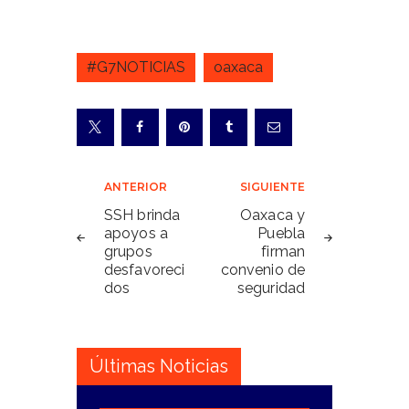
#G7NOTICIAS
oaxaca
Navegación
ANTERIOR
SIGUIENTE
de
SSH brinda
Oaxaca y
apoyos a
Puebla
entradas
grupos
firman
desfavoreci
convenio de
dos
seguridad
Últimas Noticias