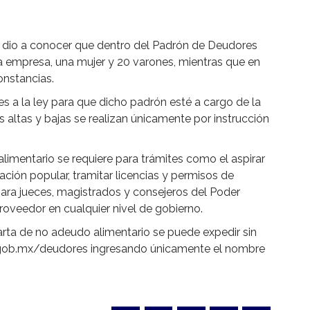
vil dio a conocer que dentro del Padrón de Deudores
a empresa, una mujer y 20 varones, mientras que en
onstancias.
s a la ley para que dicho padrón esté a cargo de la
as altas y bajas se realizan únicamente por instrucción
limentario se requiere para trámites como el aspirar
ción popular, tramitar licencias y permisos de
para jueces, magistrados y consejeros del Poder
proveedor en cualquier nivel de gobierno.
carta de no adeudo alimentario se puede expedir sin
ua.gob.mx/deudores ingresando únicamente el nombre