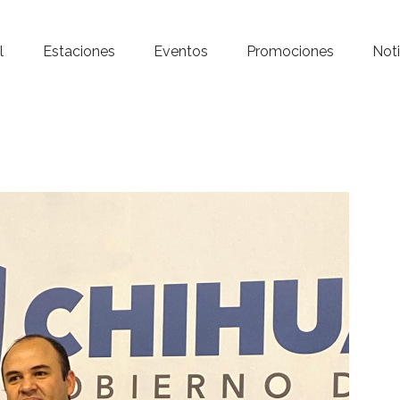
Inicio – Radio Crystal
l
Estaciones
Eventos
Promociones
Noti
Estaciones
Eventos
Promociones
Noticias
Para ti
Contacto