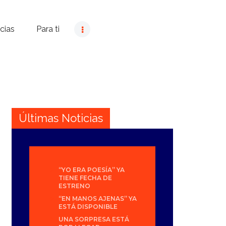
cias
Para ti
Últimas Noticias
“YO ERA POESÍA” YA
TIENE FECHA DE
ESTRENO
“EN MANOS AJENAS” YA
ESTÁ DISPONIBLE
UNA SORPRESA ESTÁ