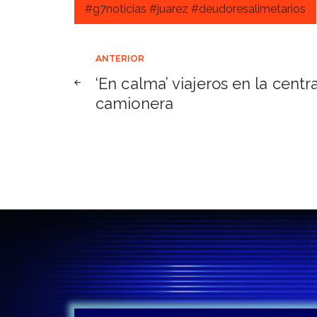
#g7noticias #juarez #deudoresalimetarios
Navegación
ANTERIOR
‘En calma’ viajeros en la centra
de
camionera
entradas