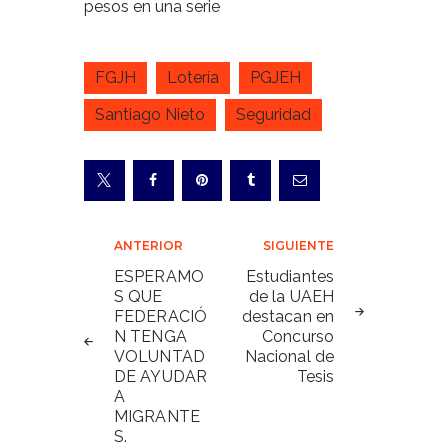
pesos en una serie
FGJH
Lotería
PGJEH
Santiago Nieto
Seguridad
Navegación
ANTERIOR
SIGUIENTE
de
ESPERAMO
Estudiantes
S QUE
de la UAEH
entradas
FEDERACIÓ
destacan en
N TENGA
Concurso
VOLUNTAD
Nacional de
DE AYUDAR
Tesis
A
MIGRANTE
S.