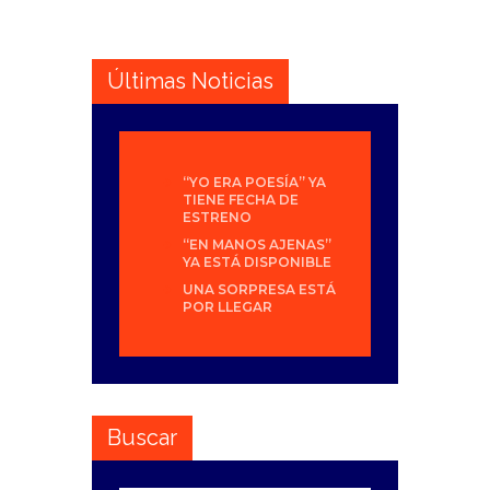
Últimas Noticias
“YO ERA POESÍA” YA
TIENE FECHA DE
ESTRENO
“EN MANOS AJENAS”
YA ESTÁ DISPONIBLE
UNA SORPRESA ESTÁ
POR LLEGAR
Buscar