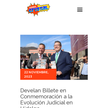
Inicio – Radio Crystal
Estaciones
Eventos
Promociones
Noticias
Para ti
22 NOVIEMBRE,
2023
Contacto
Develan Billete en
Conmemoración a la
Evolución Judicial en