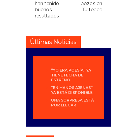
han tenido
pozos en
buenos
Tultepec
resultados
Últimas Noticias
“YO ERA POESÍA” YA
TIENE FECHA DE
ESTRENO
“EN MANOS AJENAS”
YA ESTÁ DISPONIBLE
UNA SORPRESA ESTÁ
POR LLEGAR