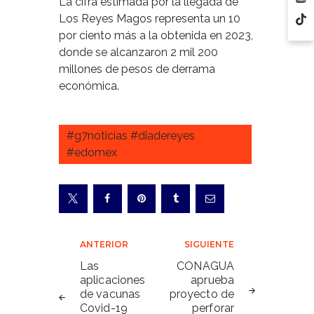
La cifra estimada por la llegada de
Los Reyes Magos representa un 10
por ciento más a la obtenida en 2023,
donde se alcanzaron 2 mil 200
millones de pesos de derrama
económica.
#g7noticias #diadereyes
#edomex
Navegación
ANTERIOR
SIGUIENTE
de
Las
CONAGUA
aplicaciones
aprueba
entradas
de vacunas
proyecto de
Covid-19
perforar