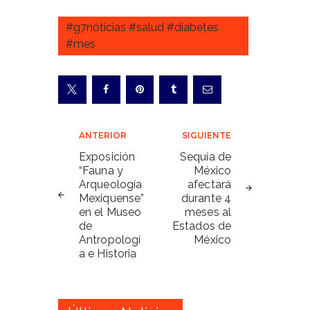
#g7noticias #salud #diabetes
#mes
Navegación
ANTERIOR
SIGUIENTE
de
Exposición
Sequía de
“Fauna y
México
entradas
Arqueología
afectará
Mexiquense”
durante 4
en el Museo
meses al
de
Estados de
Antropologí
México
a e Historia