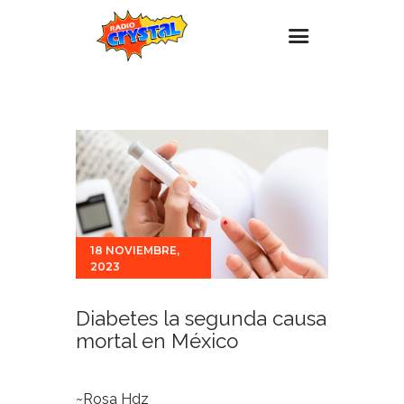
Inicio – Radio Crystal
Estaciones
Eventos
Promociones
Noticias
18 NOVIEMBRE,
Para ti
2023
Contacto
Diabetes la segunda causa
mortal en México
~Rosa Hdz