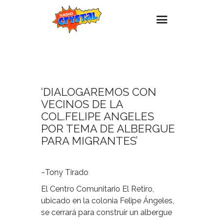
20
OCTUBRE,
Inicio – Radio Crystal
2023
Estaciones
‘DIALOGAREMOS CON
Eventos
VECINOS DE LA
Promociones
COL.FELIPE ANGELES
POR TEMA DE ALBERGUE
Noticias
PARA MIGRANTES’
Para ti
Contacto
~Tony Tirado
El Centro Comunitario El Retiro,
ubicado en la colonia Felipe Ángeles,
se cerrará para construir un albergue