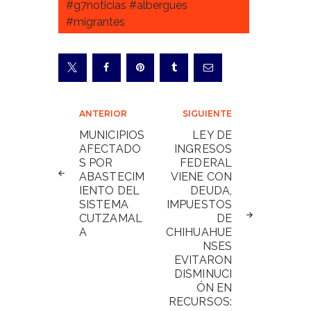
#g7noticias #albergues
#migrantes
Navegación
ANTERIOR
SIGUIENTE
de
MUNICIPIOS
LEY DE
AFECTADO
INGRESOS
entradas
S POR
FEDERAL
ABASTECIM
VIENE CON
IENTO DEL
DEUDA,
SISTEMA
IMPUESTOS
CUTZAMAL
DE
A
CHIHUAHUE
NSES
EVITARON
DISMINUCI
ÓN EN
RECURSOS: