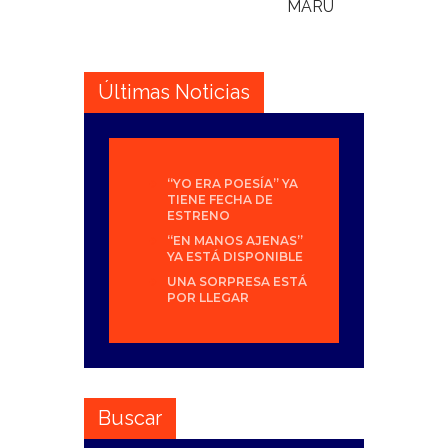
MARU
Últimas Noticias
“YO ERA POESÍA” YA
TIENE FECHA DE
ESTRENO
“EN MANOS AJENAS”
YA ESTÁ DISPONIBLE
UNA SORPRESA ESTÁ
POR LLEGAR
Buscar