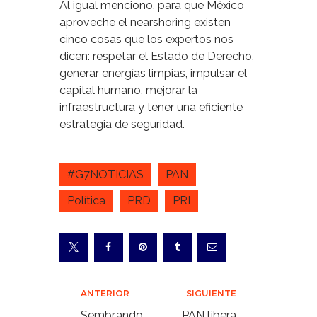
Al igual menciono, para que México
aproveche el nearshoring existen
cinco cosas que los expertos nos
dicen: respetar el Estado de Derecho,
generar energías limpias, impulsar el
capital humano, mejorar la
infraestructura y tener una eficiente
estrategia de seguridad.
#G7NOTICIAS
PAN
Política
PRD
PRI
Navegación
ANTERIOR
SIGUIENTE
Sembrando
PAN libera