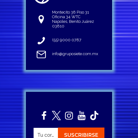
Montecito 38 Piso 31
Oficina 34 WTC
Napoles, Benito Juárez
03810
(55) 9000 0787
info@gruposiete.com.mx