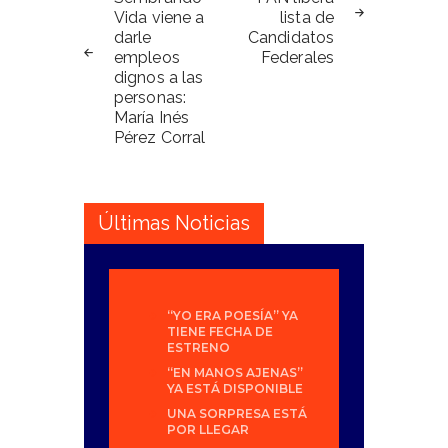
de
Vida viene a
lista de
entradas
darle
Candidatos
empleos
Federales
dignos a las
personas:
María Inés
Pérez Corral
Últimas Noticias
“YO ERA POESÍA” YA
TIENE FECHA DE
ESTRENO
“EN MANOS AJENAS”
YA ESTÁ DISPONIBLE
UNA SORPRESA ESTÁ
POR LLEGAR