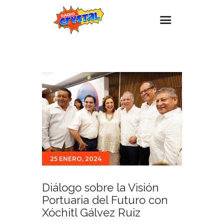
Inicio – Radio Crystal
Estaciones
Eventos
Promociones
Noticias
Para ti
25 ENERO, 2024
Contacto
Diálogo sobre la Visión
Portuaria del Futuro con
Xóchitl Gálvez Ruiz