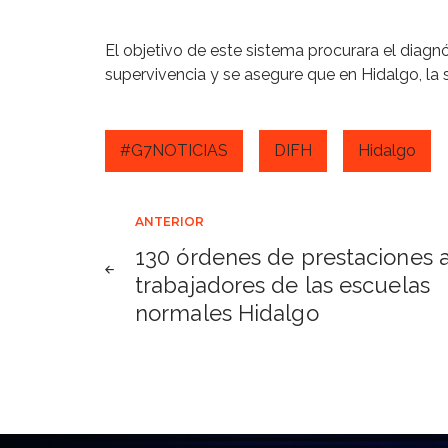
El objetivo de este sistema procurara el diagn
supervivencia y se asegure que en Hidalgo, la s
#G7NOTICIAS
DIFH
Hidalgo
Navegación
ANTERIOR
130 órdenes de prestaciones 
de
trabajadores de las escuelas
normales Hidalgo
entradas