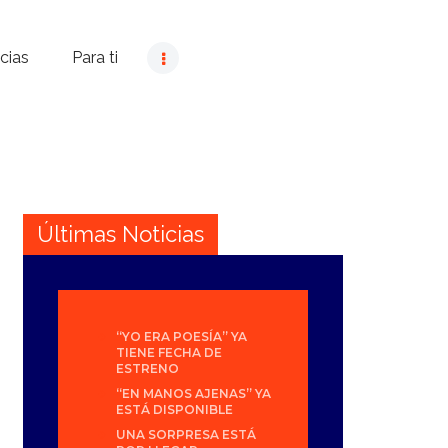
cias
Para ti
Últimas Noticias
“YO ERA POESÍA” YA
TIENE FECHA DE
ESTRENO
“EN MANOS AJENAS” YA
ESTÁ DISPONIBLE
UNA SORPRESA ESTÁ