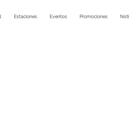
Inicio – Radio Crystal
l
Estaciones
Eventos
Promociones
Noti
Estaciones
Eventos
Promociones
Noticias
Para ti
Contacto