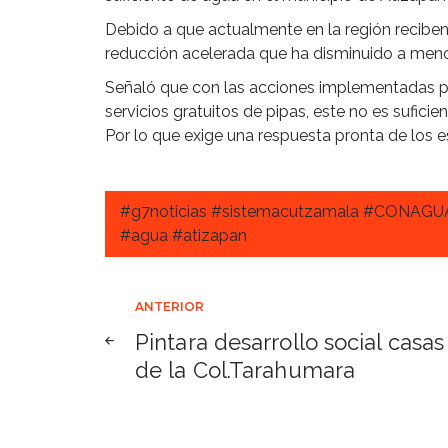
Debido a que actualmente en la región recibe
reducción acelerada que ha disminuido a menos
Señaló que con las acciones implementadas po
servicios gratuitos de pipas, este no es sufici
Por lo que exige una respuesta pronta de los
#g7noticias #sistemacutzamala #CONAGU
#agua #atizapan
Navegación
ANTERIOR
Pintara desarrollo social casas
de
de la Col.Tarahumara
entradas