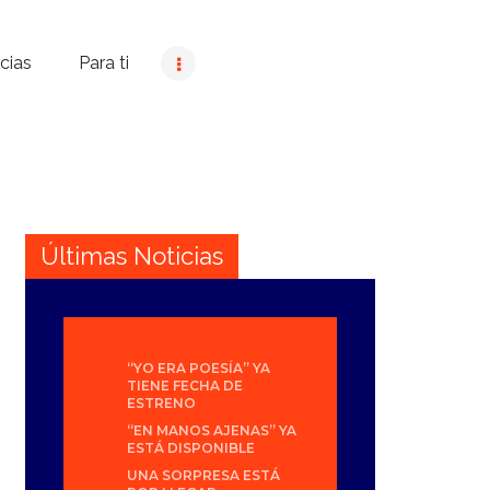
cias
Para ti
Últimas Noticias
“YO ERA POESÍA” YA
TIENE FECHA DE
ESTRENO
“EN MANOS AJENAS” YA
ESTÁ DISPONIBLE
UNA SORPRESA ESTÁ