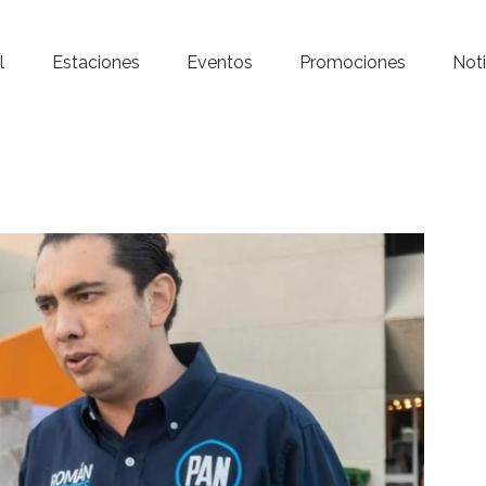
Inicio – Radio Crystal
l
Estaciones
Eventos
Promociones
Noti
Estaciones
Eventos
Promociones
Noticias
Para ti
Contacto