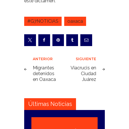
este dictamen.
#G7NOTICIAS
oaxaca
Navegación
ANTERIOR
SIGUIENTE
de
Migrantes
Viacrucis en
detenidos
Ciudad
entradas
en Oaxaca
Juárez
Últimas Noticias