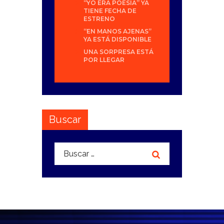
“YO ERA POESÍA” YA
TIENE FECHA DE
ESTRENO
“EN MANOS AJENAS”
YA ESTÁ DISPONIBLE
UNA SORPRESA ESTÁ
POR LLEGAR
Buscar
Buscar: