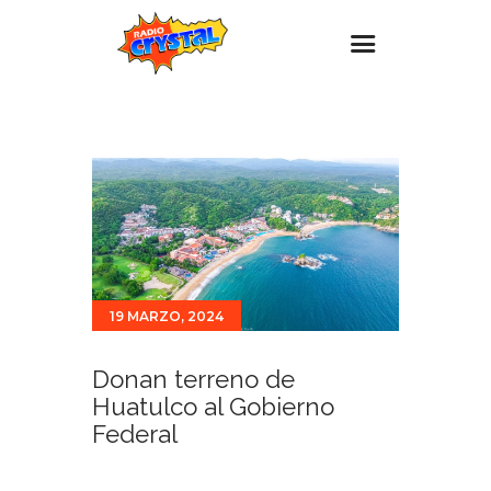
Inicio – Radio Crystal
Estaciones
Eventos
Promociones
Noticias
19 MARZO, 2024
Para ti
Contacto
Donan terreno de
Huatulco al Gobierno
Federal