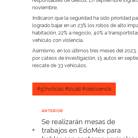
responsables de delitos. En septiembre lograro
noviembre.
Indicaron que la seguridad ha sido prioridad pa
logrado bajar en un 23% los robos de alto impa
habitación, 22% a negocio, 40% a transportista
vehículo con violencia.
Asimismo, en los últimos tres meses del 2023, 
por cateos de investigación, 15 autos en septi
rescate de 33 vehículos.
#g7noticias #izcalli #delicuencia
Navegación
ANTERIOR
Se realizarán mesas de
de
trabajos en EdoMéx para