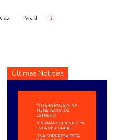
cias
Para ti
Últimas Noticias
“YO ERA POESÍA” YA
TIENE FECHA DE
ESTRENO
“EN MANOS AJENAS” YA
ESTÁ DISPONIBLE
UNA SORPRESA ESTÁ