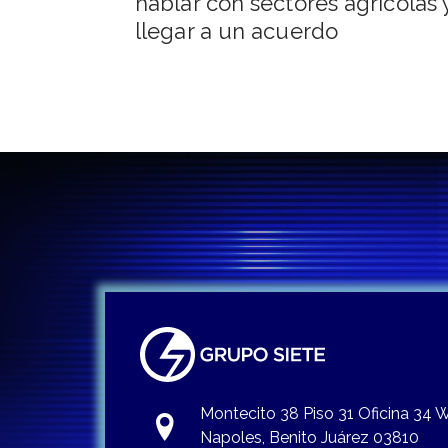
hablar con sectores agrícolas 
entradas
llegar a un acuerdo
Montecito 38 Piso 31 Oficina 34
Napoles, Benito Juárez 03810