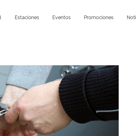
Inicio – Radio Crystal
l
Estaciones
Eventos
Promociones
Noti
Estaciones
Eventos
Promociones
Noticias
Para ti
Contacto