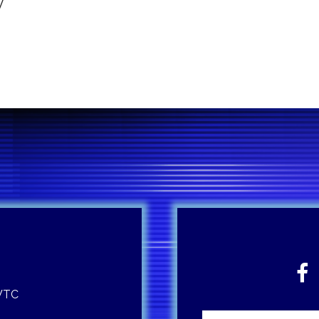
y
 WTC