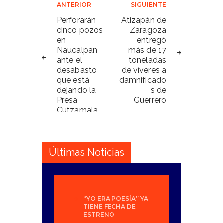
Navegación
ANTERIOR
SIGUIENTE
de
Perforarán
Atizapán de
cinco pozos
Zaragoza
entradas
en
entregó
Naucalpan
más de 17
ante el
toneladas
desabasto
de víveres a
que está
damnificado
dejando la
s de
Presa
Guerrero
Cutzamala
Últimas Noticias
“YO ERA POESÍA” YA
TIENE FECHA DE
ESTRENO