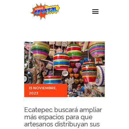
Inicio – Radio Crystal
Estaciones
Eventos
Promociones
Noticias
Para ti
15 NOVIEMBRE,
2023
Contacto
Ecatepec buscará ampliar
más espacios para que
artesanos distribuyan sus