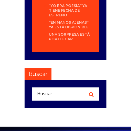
“YO ERA POESÍA” YA
TIENE FECHA DE
ESTRENO
“EN MANOS AJENAS”
YA ESTÁ DISPONIBLE
UNA SORPRESA ESTÁ
POR LLEGAR
Buscar
Buscar: