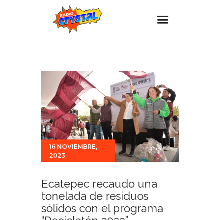
Inicio – Radio Crystal
Estaciones
Eventos
Promociones
Noticias
Para ti
16 NOVIEMBRE,
2023
Contacto
Ecatepec recaudo una
tonelada de residuos
sólidos con el programa