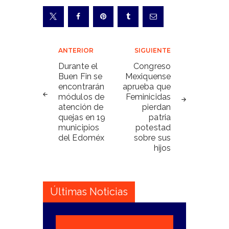
Navegación
ANTERIOR
SIGUIENTE
de
Durante el
Congreso
Buen Fin se
Mexiquense
entradas
encontrarán
aprueba que
módulos de
Feminicidas
atención de
pierdan
quejas en 19
patria
municipios
potestad
del Edoméx
sobre sus
hijos
Últimas Noticias