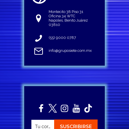
Montecito 38 Piso 31
Oficina 34 WTC
Napoles, Benito Juárez
03810
(55) 9000 0787
info@gruposiete.com.mx