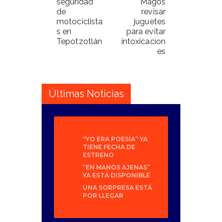
seguridad
Magos
de
revisar
motociclista
juguetes
s en
para evitar
Tepotzotlán
intoxicacion
es
Últimas Noticias
“YO ERA POESÍA” YA
TIENE FECHA DE
ESTRENO
“EN MANOS AJENAS”
YA ESTÁ DISPONIBLE
UNA SORPRESA ESTÁ
POR LLEGAR