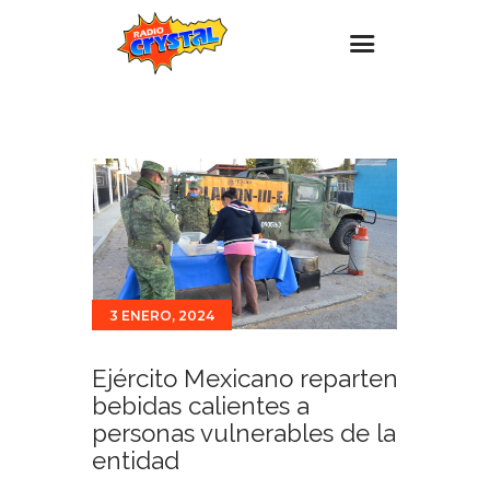
Inicio – Radio Crystal
Estaciones
Eventos
Promociones
Noticias
3 ENERO, 2024
Para ti
Contacto
Ejército Mexicano reparten
bebidas calientes a
personas vulnerables de la
entidad