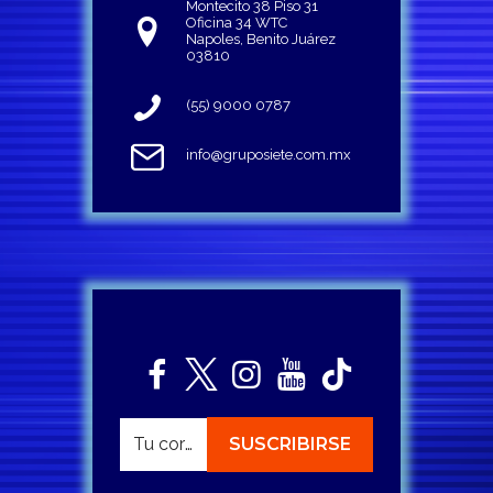
Montecito 38 Piso 31
Oficina 34 WTC
Napoles, Benito Juárez
03810
(55) 9000 0787
info@gruposiete.com.mx