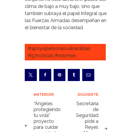
clima de bajo a muy bajo, sino que
también subraya el papel integral que
las Fuerzas Armadas desempeñan en
el bienestar de la sociedad.
#apoyopersonasvulnerables
#g7noticias #edomex
Navegación
ANTERIOR
SIGUIENTE
de
“Ángeles
Secretaría
protegiendo
de
entradas
tu vida”
Seguridad
proyecto
pide a
para cuidar
Reyes