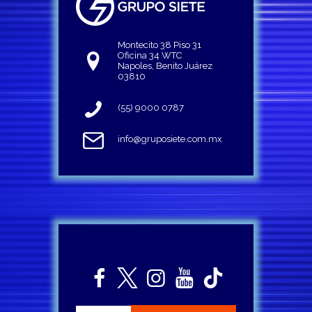
Montecito 38 Piso 31
Oficina 34 WTC
Napoles, Benito Juárez
03810
(55) 9000 0787
info@gruposiete.com.mx