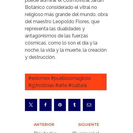
puede admirar el Cosmovitral Jardín
Botánico considerado el vitral no
religioso más grande del mundo, obra
del maestro Leopoldo Flores, que
representa las dualidades y
antagonismos de las fuerzas
cósmicas, como lo son el día y la
noche, la vida y la muerte, la creación
y destrucción.
#edomex #pueblosmagicos
#g7noticias #arte #cultura
Navegación
ANTERIOR
SIGUIENTE