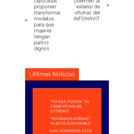
de
Diputadas
‘Duermen’ al
proponen
exterior de
entradas
transformar
oficinas del
modelos
INFONAVIT
para que
mujeres
tengan
partos
dignos
Últimas Noticias
“YO ERA POESÍA” YA
TIENE FECHA DE
ESTRENO
“EN MANOS AJENAS”
YA ESTÁ DISPONIBLE
UNA SORPRESA ESTÁ