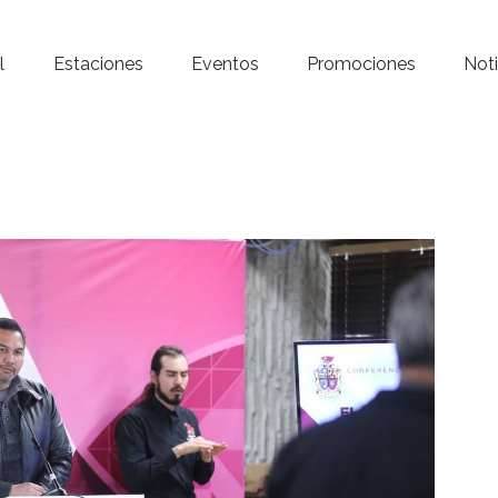
Inicio – Radio Crystal
l
Estaciones
Eventos
Promociones
Noti
Estaciones
Eventos
Promociones
Noticias
Para ti
Contacto