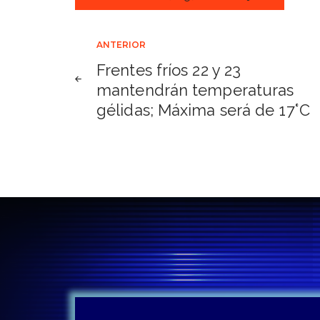
Navegación
ANTERIOR
Frentes fríos 22 y 23
de
mantendrán temperaturas
gélidas; Máxima será de 17°C
entradas