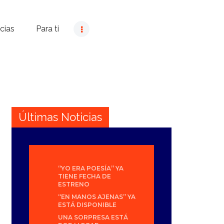
cias
Para ti
Últimas Noticias
“YO ERA POESÍA” YA
TIENE FECHA DE
ESTRENO
“EN MANOS AJENAS” YA
ESTÁ DISPONIBLE
UNA SORPRESA ESTÁ