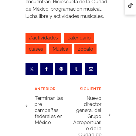
encuentran: Biciescuela de la Ciudad
de México, programación musical,
lucha libre y actividades musicales.
#actividades
calendario
clases
Música
zocalo
Navegación
ANTERIOR
SIGUIENTE
de
Terminan las
Nuevo
pre
director
entradas
campañas
general del
federales en
Grupo
México
Aeroportuari
o de la
Ciudad de