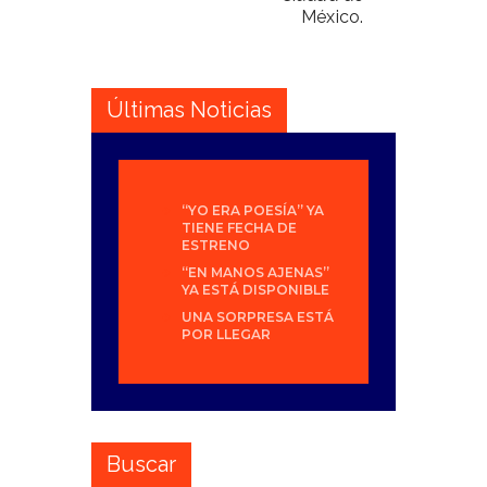
México.
Últimas Noticias
“YO ERA POESÍA” YA
TIENE FECHA DE
ESTRENO
“EN MANOS AJENAS”
YA ESTÁ DISPONIBLE
UNA SORPRESA ESTÁ
POR LLEGAR
Buscar