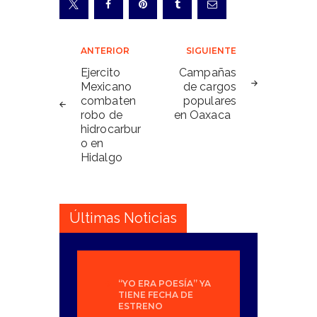
Navegación
ANTERIOR
SIGUIENTE
de
Ejercito
Campañas
Mexicano
de cargos
entradas
combaten
populares
robo de
en Oaxaca
hidrocarbur
o en
Hidalgo
Últimas Noticias
“YO ERA POESÍA” YA
TIENE FECHA DE
ESTRENO