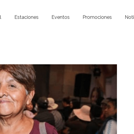
Inicio – Radio Crystal
l
Estaciones
Eventos
Promociones
Noti
Estaciones
Eventos
Promociones
Noticias
Para ti
Contacto