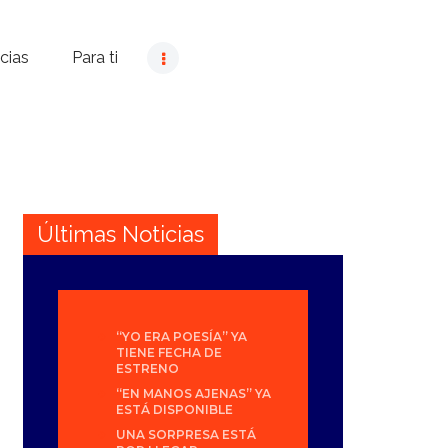
cias
Para ti
Últimas Noticias
“YO ERA POESÍA” YA
TIENE FECHA DE
ESTRENO
“EN MANOS AJENAS” YA
ESTÁ DISPONIBLE
UNA SORPRESA ESTÁ