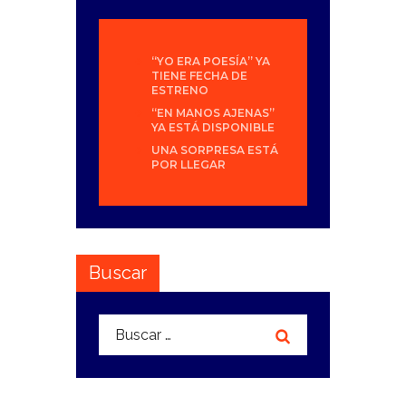
“YO ERA POESÍA” YA
TIENE FECHA DE
ESTRENO
“EN MANOS AJENAS”
YA ESTÁ DISPONIBLE
UNA SORPRESA ESTÁ
POR LLEGAR
Buscar
Buscar: