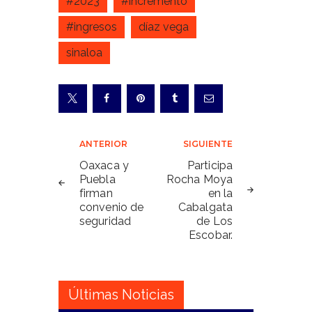
#2023
#incremento
#ingresos
díaz vega
sinaloa
Navegación
ANTERIOR
SIGUIENTE
de
Oaxaca y
Participa
Puebla
Rocha Moya
entradas
firman
en la
convenio de
Cabalgata
seguridad
de Los
Escobar.
Últimas Noticias