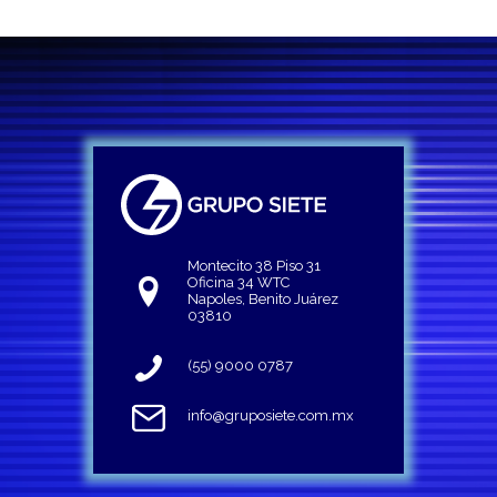
Montecito 38 Piso 31
Oficina 34 WTC
Napoles, Benito Juárez
03810
(55) 9000 0787
info@gruposiete.com.mx