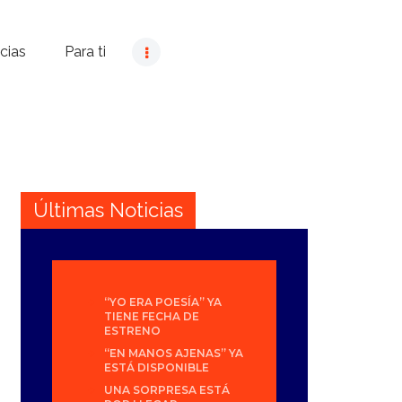
cias
Para ti
Últimas Noticias
“YO ERA POESÍA” YA
TIENE FECHA DE
ESTRENO
“EN MANOS AJENAS” YA
ESTÁ DISPONIBLE
UNA SORPRESA ESTÁ