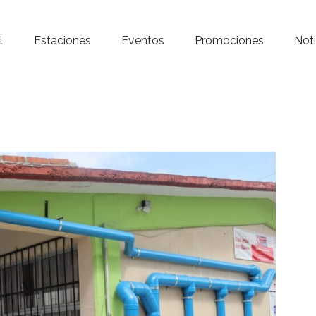
Inicio – Radio Crystal
l
Estaciones
Eventos
Promociones
Noti
Estaciones
Eventos
Promociones
Noticias
Para ti
Contacto