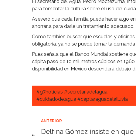
El secretario del Agua, Pedro Moctezuma, info
para fomentar la cultura sobre el uso del cuid
Aseveró que cada familia puede hacer algo en 
ahorrarla para darle un tratamiento adecuado.
Como también buscar que escuelas y oficinas 
obligatoria, ya no se puede tomar la demanda
Pues señala que el Banco Mundial sostiene que 
cápita pasó de 10 mil metros cúbicos en 1960 
disponibilidad en México descenderá debajo de
#g7noticias #secretariadelagua
#cuidadodelagua #captaraguadelalluvia
Navegación
ANTERIOR
Delfina Gómez insiste en que