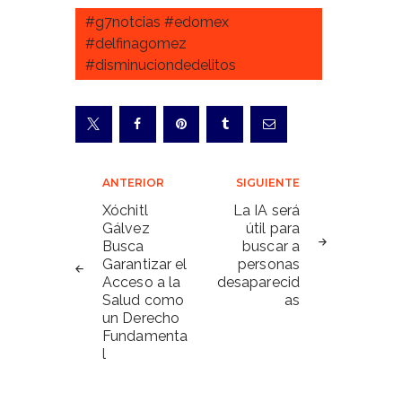
#g7notcias #edomex
#delfinagomez
#disminuciondedelitos
Navegación
ANTERIOR
SIGUIENTE
de
Xóchitl
La IA será
Gálvez
útil para
entradas
Busca
buscar a
Garantizar el
personas
Acceso a la
desaparecid
Salud como
as
un Derecho
Fundamenta
l