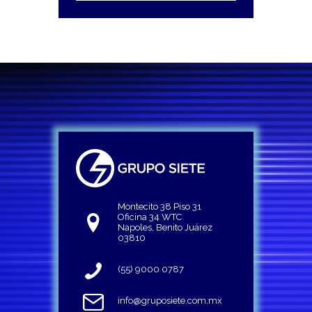
Montecito 38 Piso 31
Oficina 34 WTC
Napoles, Benito Juárez
03810
(55) 9000 0787
info@gruposiete.com.mx