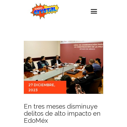
Inicio – Radio Crystal
Estaciones
Eventos
Promociones
Noticias
Para ti
27 DICIEMBRE,
2023
Contacto
En tres meses disminuye
delitos de alto impacto en
EdoMéx