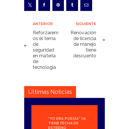
Navegación
ANTERIOR
SIGUIENTE
de
Reforzarem
Renovación
os el tema
de licencia
entradas
de
de manejo
seguridad
tiene
en materia
descuento
de
tecnologia
Últimas Noticias
“YO ERA POESÍA” YA
TIENE FECHA DE
ESTRENO