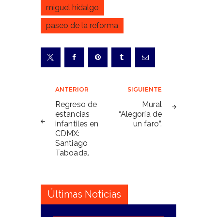
miguel hidalgo
paseo de la reforma
Navegación
ANTERIOR
SIGUIENTE
de
Regreso de
Mural
estancias
“Alegoría de
entradas
infantiles en
un faro”.
CDMX:
Santiago
Taboada.
Últimas Noticias