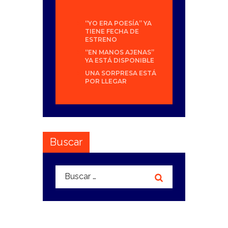
“YO ERA POESÍA” YA
TIENE FECHA DE
ESTRENO
“EN MANOS AJENAS”
YA ESTÁ DISPONIBLE
UNA SORPRESA ESTÁ
POR LLEGAR
Buscar
Buscar: