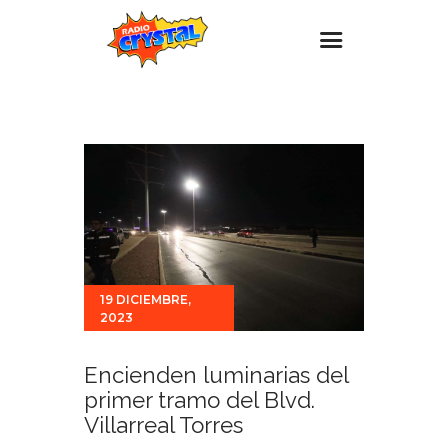
Inicio – Radio Crystal
Estaciones
Eventos
Promociones
Noticias
Para ti
19 DICIEMBRE,
2023
Contacto
Encienden luminarias del
primer tramo del Blvd.
Villarreal Torres