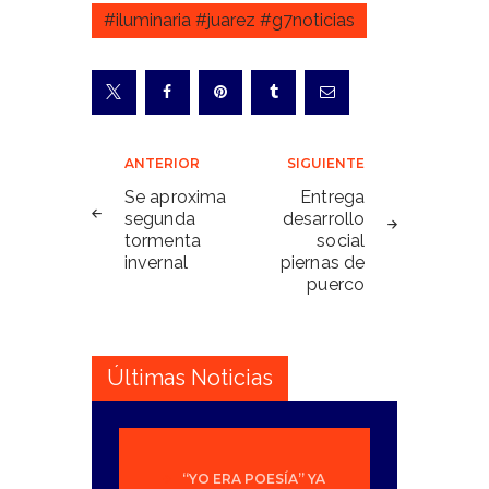
#iluminaria #juarez #g7noticias
Navegación
ANTERIOR
SIGUIENTE
de
Se aproxima
Entrega
segunda
desarrollo
entradas
tormenta
social
invernal
piernas de
puerco
Últimas Noticias
“YO ERA POESÍA” YA