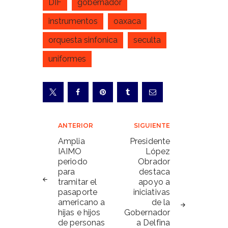
DIF
gobernador
instrumentos
oaxaca
orquesta sinfonica
seculta
uniformes
Navegación
ANTERIOR
SIGUIENTE
de
Amplia
Presidente
IAIMO
López
entradas
periodo
Obrador
para
destaca
tramitar el
apoyo a
pasaporte
iniciativas
americano a
de la
hijas e hijos
Gobernador
de personas
a Delfina