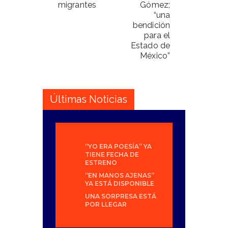
migrantes
Gómez;
“una
bendición
para el
Estado de
México”
Últimas Noticias
“YO ERA POESÍA” YA
TIENE FECHA DE
ESTRENO
“EN MANOS AJENAS”
YA ESTÁ DISPONIBLE
UNA SORPRESA ESTÁ
POR LLEGAR