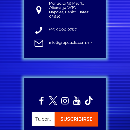
Montecito 38 Piso 31
Oficina 34 WTC
Napoles, Benito Juárez
03810
(55) 9000 0787
info@gruposiete.com.mx