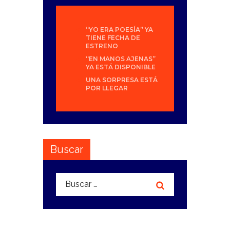
“YO ERA POESÍA” YA
TIENE FECHA DE
ESTRENO
“EN MANOS AJENAS”
YA ESTÁ DISPONIBLE
UNA SORPRESA ESTÁ
POR LLEGAR
Buscar
Buscar: