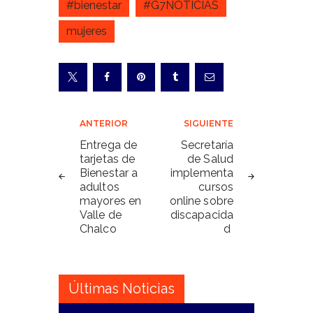
#bienestar
#G7NOTICIAS
mujeres
Navegación
ANTERIOR
SIGUIENTE
de
Entrega de
Secretaría
tarjetas de
de Salud
entradas
Bienestar a
implementa
adultos
cursos
mayores en
online sobre
Valle de
discapacida
Chalco
d
Últimas Noticias