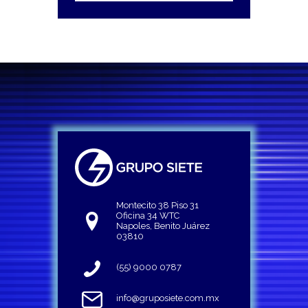
Montecito 38 Piso 31
Oficina 34 WTC
Napoles, Benito Juárez
03810
(55) 9000 0787
info@gruposiete.com.mx