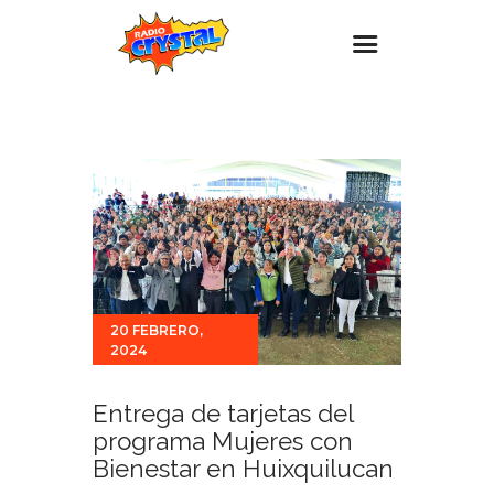
Inicio – Radio Crystal
Estaciones
Eventos
Promociones
Noticias
Para ti
20 FEBRERO,
2024
Contacto
Entrega de tarjetas del
programa Mujeres con
Bienestar en Huixquilucan