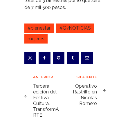
total de 3 bimestres por lo que será
de 7 mil 500 pesos.
#bienestar
#G7NOTICIAS
mujeres
Navegación
ANTERIOR
SIGUIENTE
de
Tercera
Operativo
edición del
Rastrillo en
entradas
Festival
Nicolás
Cultural
Romero
TransformA
RTE