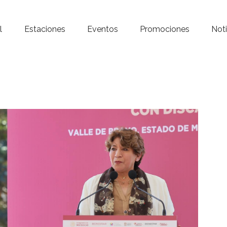
Inicio – Radio Crystal
l
Estaciones
Eventos
Promociones
Noti
Estaciones
Eventos
Promociones
Noticias
Para ti
Contacto