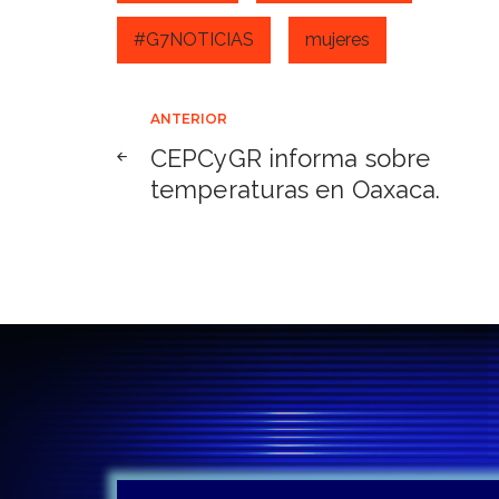
#G7NOTICIAS
mujeres
Navegación
ANTERIOR
CEPCyGR informa sobre
de
temperaturas en Oaxaca.
entradas