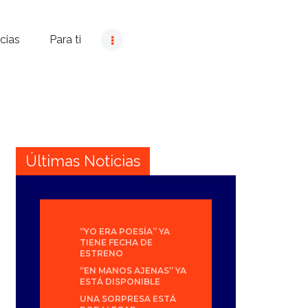
cias
Para ti
Últimas Noticias
“YO ERA POESÍA” YA
TIENE FECHA DE
ESTRENO
“EN MANOS AJENAS” YA
ESTÁ DISPONIBLE
UNA SORPRESA ESTÁ