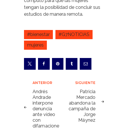
computo para que las mujeres
tengan la posibilidad de concluir sus
estudios de manera remota.
#bienestar
#G7NOTICIAS
mujeres
Navegación
ANTERIOR
SIGUIENTE
de
Andrés
Patricia
Andrade
Mercado
entradas
interpone
abandona la
denuncia
campaña de
ante vídeo
Jorge
con
Máynez
difamacione