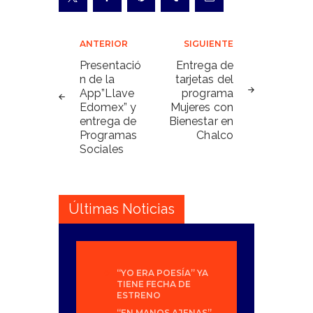
Navegación
ANTERIOR
SIGUIENTE
de
Presentació
Entrega de
n de la
tarjetas del
entradas
App”Llave
programa
Edomex” y
Mujeres con
entrega de
Bienestar en
Programas
Chalco
Sociales
Últimas Noticias
“YO ERA POESÍA” YA
TIENE FECHA DE
ESTRENO
“EN MANOS AJENAS”