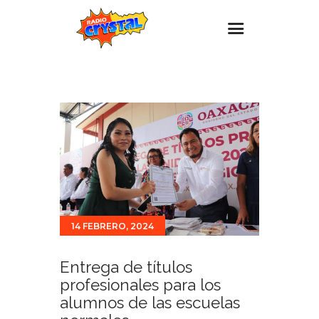
Inicio – Radio Crystal
Estaciones
Eventos
Promociones
Noticias
Para ti
14 FEBRERO, 2024
Contacto
Entrega de títulos
profesionales para los
alumnos de las escuelas