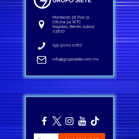
Montecito 38 Piso 31
Oficina 34 WTC
Napoles, Benito Juárez
03810
(55) 9000 0787
info@gruposiete.com.mx