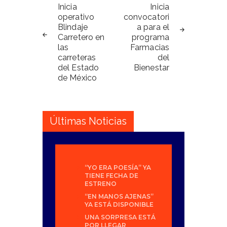
de
Inicia
Inicia
operativo
convocatori
entradas
Blindaje
a para el
Carretero en
programa
las
Farmacias
carreteras
del
del Estado
Bienestar
de México
Últimas Noticias
“YO ERA POESÍA” YA
TIENE FECHA DE
ESTRENO
“EN MANOS AJENAS”
YA ESTÁ DISPONIBLE
UNA SORPRESA ESTÁ
POR LLEGAR