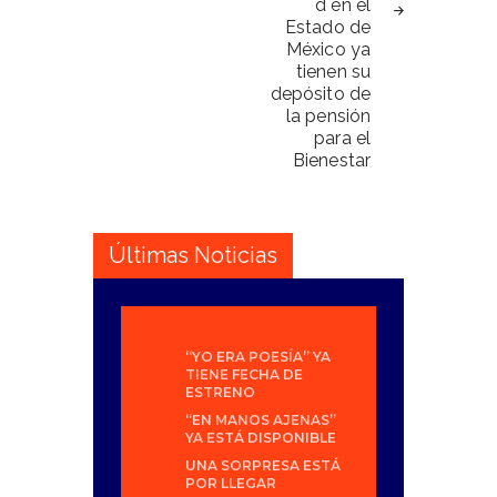
d en el
Estado de
México ya
tienen su
depósito de
la pensión
para el
Bienestar
Últimas Noticias
“YO ERA POESÍA” YA
TIENE FECHA DE
ESTRENO
“EN MANOS AJENAS”
YA ESTÁ DISPONIBLE
UNA SORPRESA ESTÁ
POR LLEGAR