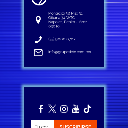
Montecito 38 Piso 31
Oficina 34 WTC
Napoles, Benito Juárez
03810
(55) 9000 0787
info@gruposiete.com.mx