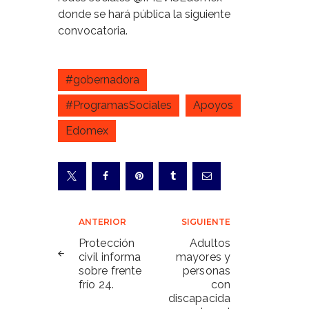
donde se hará pública la siguiente
convocatoria.
#gobernadora
#ProgramasSociales
Apoyos
Edomex
Navegación
ANTERIOR
SIGUIENTE
de
Protección
Adultos
civil informa
mayores y
entradas
sobre frente
personas
frío 24.
con
discapacida