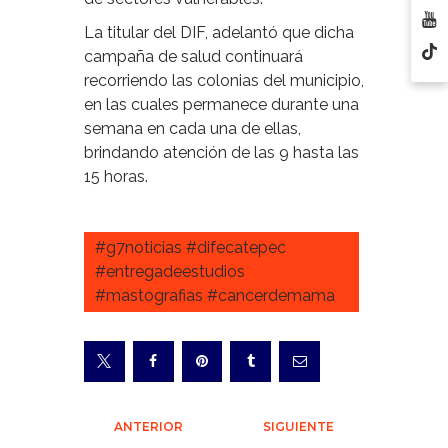
La titular del DIF, adelantó que dicha
campaña de salud continuará
recorriendo las colonias del municipio,
en las cuales permanece durante una
semana en cada una de ellas,
brindando atención de las 9 hasta las
15 horas.
#g7noticias #difecatepec
#entregadeestudios
#mastografias #cancerdemama
Navegación
ANTERIOR
SIGUIENTE