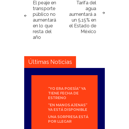
de
El peaje en
Tarifa del
transporte
agua
entradas
público no
aumentará a
aumentará
un 5.15% en
en lo que
el Estado de
resta del
México
año
Últimas Noticias
“YO ERA POESÍA” YA
TIENE FECHA DE
ESTRENO
“EN MANOS AJENAS”
YA ESTÁ DISPONIBLE
UNA SORPRESA ESTÁ
POR LLEGAR