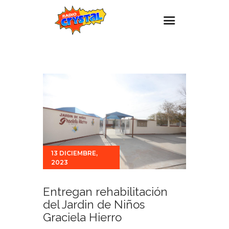
Inicio – Radio Crystal
Estaciones
Eventos
Promociones
Noticias
Para ti
13 DICIEMBRE,
2023
Contacto
Entregan rehabilitación
del Jardin de Niños
Graciela Hierro