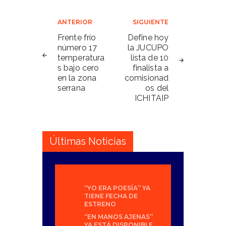
Navegación
ANTERIOR
SIGUIENTE
de
Frente frío
Define hoy
número 17
la JUCUPO
entradas
temperatura
lista de 10
s bajo cero
finalista a
en la zona
comisionad
serrana
os del
ICHITAIP
Últimas Noticias
“YO ERA POESÍA” YA
TIENE FECHA DE
ESTRENO
“EN MANOS AJENAS”
YA ESTÁ DISPONIBLE