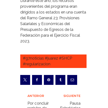
Durante este año, los recursos
provenientes del programa eran
dirigidos a los estados en una cuenta
del Ramo General 23: Provisiones
Salariales y Económicas del
Presupuesto de Egresos de la
Federación para el Ejercicio Fiscal
2023.
#g7noticias #juarez #SHCP
#regularizacion
Navegación
ANTERIOR
SIGUIENTE
de
Por concluir
Pausa