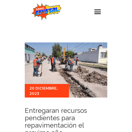
Inicio – Radio Crystal
Estaciones
Eventos
Promociones
Noticias
Para ti
20 DICIEMBRE,
2023
Contacto
Entregaran recursos
pendientes para
repavimentación el