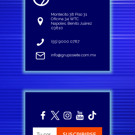
Montecito 38 Piso 31
Oficina 34 WTC
Napoles, Benito Juárez
03810
(55) 9000 0787
info@gruposiete.com.mx