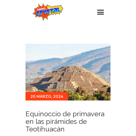
Inicio – Radio Crystal
Estaciones
Eventos
Promociones
Noticias
Para ti
20 MARZO, 2024
Contacto
Equinoccio de primavera
en las pirámides de
Teotihuacán