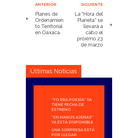
Navegación
ANTERIOR
SIGUIENTE
de
Planes de
La “Hora del
Ordenamien
Planeta” se
entradas
to Territorial
llevará a
en Oaxaca.
cabo el
próximo 23
de marzo
Últimas Noticias
“YO ERA POESÍA” YA
TIENE FECHA DE
ESTRENO
“EN MANOS AJENAS”
YA ESTÁ DISPONIBLE
UNA SORPRESA ESTÁ
POR LLEGAR