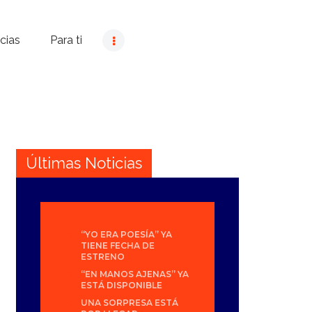
cias
Para ti
Últimas Noticias
“YO ERA POESÍA” YA
TIENE FECHA DE
ESTRENO
“EN MANOS AJENAS” YA
ESTÁ DISPONIBLE
UNA SORPRESA ESTÁ