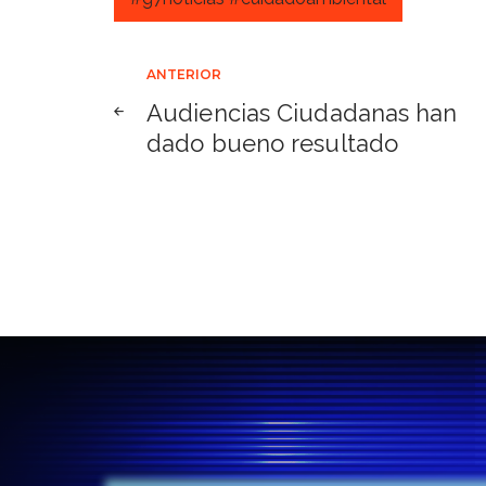
Navegación
ANTERIOR
Audiencias Ciudadanas han
de
dado bueno resultado
entradas