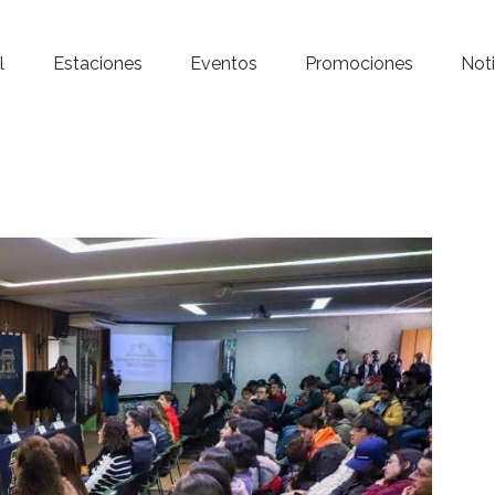
Inicio – Radio Crystal
l
Estaciones
Eventos
Promociones
Noti
Estaciones
Eventos
Promociones
Noticias
Para ti
Contacto