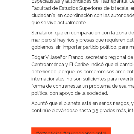
Especialistas y autoridades de Tlalnepantla, l
Facultad de Estudios Superiores de Iztacala, e
ciudadanía, en coordinación con las autoridades 
que se vive actualmente.
Señalaron que en comparación con la zona del
mar, pero si hay ríos y presas que requieren del
gobiernos, sin importar partido político, para 
Edgar Villaseñor Franco, secretario regional d
Centroamérica y El Caribe, indicó que el camb
deteniendo, porque los compromisos ambienta
internacionales, no son suficientes para revert
forma de contrarrestar un problema de esa ma
política, con apoyo de la sociedad.
Apuntó que el planeta está en serios riesgos, 
continúe elevándose hasta 3.5 grados más, inte
#g7noticias #cuidadoambiental