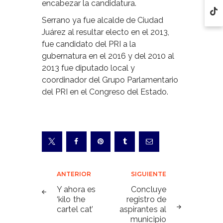
encabezar la candidatura.
Serrano ya fue alcalde de Ciudad
Juárez al resultar electo en el 2013,
fue candidato del PRI a la
gubernatura en el 2016 y del 2010 al
2013 fue diputado local y
coordinador del Grupo Parlamentario
del PRI en el Congreso del Estado.
Navegación
ANTERIOR
SIGUIENTE
de
Y ahora es
Concluye
‘kilo the
registro de
entradas
cartel cat’
aspirantes al
municipio