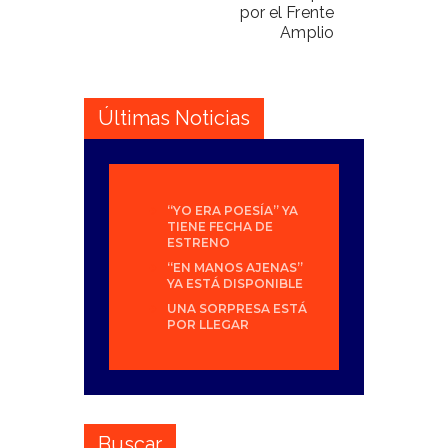
por el Frente
Amplio
Últimas Noticias
“YO ERA POESÍA” YA
TIENE FECHA DE
ESTRENO
“EN MANOS AJENAS”
YA ESTÁ DISPONIBLE
UNA SORPRESA ESTÁ
POR LLEGAR
Buscar