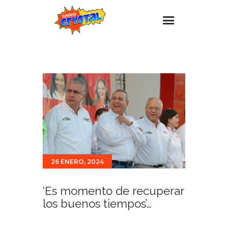
Inicio – Radio Crystal
Estaciones
Eventos
Promociones
Noticias
Para ti
26 ENERO, 2024
Contacto
‘Es momento de recuperar
los buenos tiempos’…